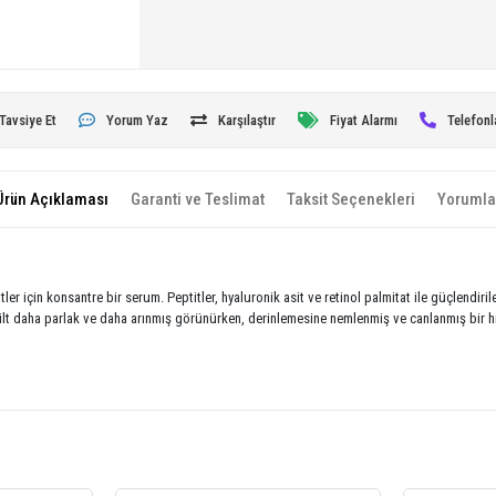
Tavsiye Et
Yorum Yaz
Karşılaştır
Fiyat Alarmı
Telefonl
Ürün Açıklaması
Garanti ve Teslimat
Taksit Seçenekleri
Yorumla
er için konsantre bir serum. Peptitler, hyaluronik asit ve retinol palmitat ile güçlendiri
ilt daha parlak ve daha arınmış görünürken, derinlemesine nemlenmiş ve canlanmış bir hi