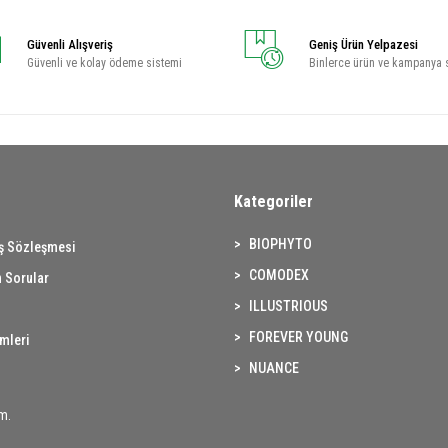
Güvenli Alışveriş
Geniş Ürün Yelpazesi
Güvenli ve kolay ödeme sistemi
Binlerce ürün ve kampanya 
Kategoriler
BIOPHYTO
ış Sözleşmesi
COMODEX
 Sorular
ILLUSTRIOUS
FOREVER YOUNG
imleri
NUANCE
m.