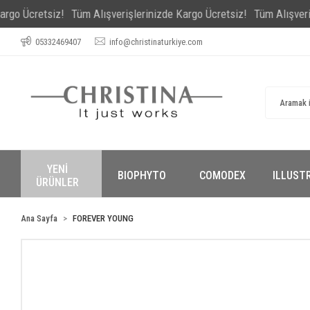
retsiz!
Tüm Alışverişlerinizde Kargo Ücretsiz!
Tüm Alışverişlerini
05332469407
info@christinaturkiye.com
YENİ
BIOPHYTO
COMODEX
ILLUST
ÜRÜNLER
Ana Sayfa
FOREVER YOUNG