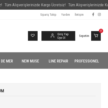
Alışverişlerinizde Kargo Ücretsiz!
Tüm Alışverişlerinizde Kargo Üc
Sipariş Takip
Yardım
İletişim
0
Giriş Yap
Sepetim
Üye Ol
 DE MER
NEW MUSE
LINE REPAIR
PROFESSIONEL
UM