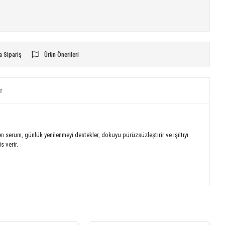
a Sipariş
Ürün Önerileri
r
len serum, günlük yenilenmeyi destekler, dokuyu pürüzsüzleştirir ve ışıltıyı
s verir.