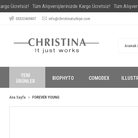
retsiz!
Tüm Alışverişlerinizde Kargo Ücretsiz!
Tüm Alışverişlerini
05332469407
info@christinaturkiye.com
YENİ
BIOPHYTO
COMODEX
ILLUST
ÜRÜNLER
Ana Sayfa
FOREVER YOUNG