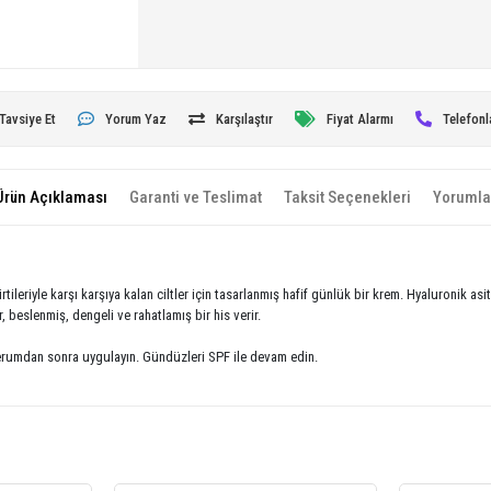
Tavsiye Et
Yorum Yaz
Karşılaştır
Fiyat Alarmı
Telefonl
Ürün Açıklaması
Garanti ve Teslimat
Taksit Seçenekleri
Yorumla
rtileriyle karşı karşıya kalan ciltler için tasarlanmış hafif günlük bir krem. Hyaluronik asi
, beslenmiş, dengeli ve rahatlamış bir his verir.
erumdan sonra uygulayın. Gündüzleri SPF ile devam edin.