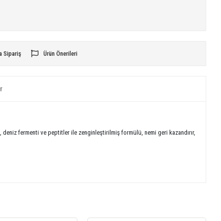
a Sipariş
Ürün Önerileri
r
t, deniz fermenti ve peptitler ile zenginleştirilmiş formülü, nemi geri kazandırır,