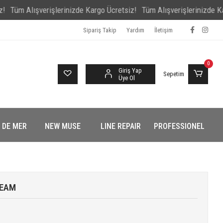
Alışverişlerinizde Kargo Ücretsiz!
Tüm Alışverişlerinizde Kargo Üc
Sipariş Takip
Yardım
İletişim
0
Giriş Yap
Sepetim
Üye Ol
 DE MER
NEW MUSE
LINE REPAIR
PROFESSIONEL
REAM