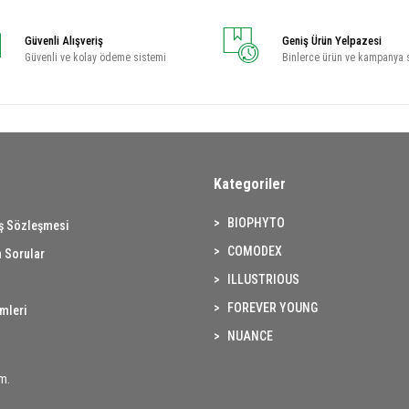
Güvenli Alışveriş
Geniş Ürün Yelpazesi
Güvenli ve kolay ödeme sistemi
Binlerce ürün ve kampanya 
Kategoriler
BIOPHYTO
ış Sözleşmesi
COMODEX
 Sorular
ILLUSTRIOUS
FOREVER YOUNG
imleri
NUANCE
m.