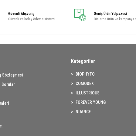
Güvenli Alışveriş
Geniş Ürün Yelpazesi
Güvenli ve kolay ödeme sistemi
Binlerce ürün ve kampanya 
Kategoriler
BIOPHYTO
ış Sözleşmesi
COMODEX
 Sorular
ILLUSTRIOUS
FOREVER YOUNG
imleri
NUANCE
m.