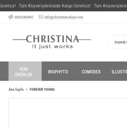
z!
Tüm Alışverişlerinizde Kargo Ücretsiz!
Tüm Alışverişlerinizde Ka
05332469407
info@christinaturkiye.com
YENİ
BIOPHYTO
COMODEX
ILLUST
ÜRÜNLER
Ana Sayfa
FOREVER YOUNG