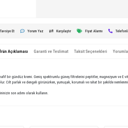
Tavsiye Et
Yorum Yaz
Karşılaştır
Fiyat Alarmı
Telefonl
Ürün Açıklaması
Garanti ve Teslimat
Taksit Seçenekleri
Yorumla
in hafif bir gündüz kremi. Geniş spektrumlu güneş filtrelerini peptitler, magnezyum ve E vi
olur. Cilt parlak ve dengeli görünürken, yumuşak, korumalı ve rahat bir şekilde nemlenmiş
inizin son adımı olarak kullanın.