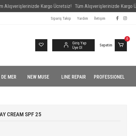
rişlerinizde Kargo Ücretsiz!
Tüm Alışverişlerinizde Kargo Ücretsiz
Sipariş Takip
Yardım
İletişim
0
Giriş Yap
Sepetim
Üye Ol
 DE MER
NEW MUSE
LINE REPAIR
PROFESSIONEL
AY CREAM SPF 25