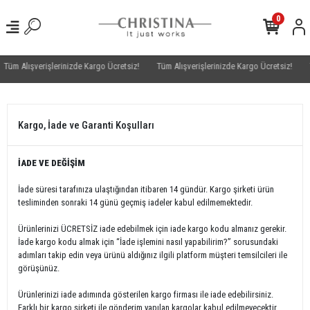
0
Tüm Alışverişlerinizde Kargo Ücretsiz!
Tüm Alışverişlerinizde Kargo Ücretsiz!
T
Kargo, İade ve Garanti Koşulları
İADE VE DEĞİŞİM
İade süresi tarafınıza ulaştığından itibaren 14 gündür. Kargo şirketi ürün
tesliminden sonraki 14 günü geçmiş iadeler kabul edilmemektedir.
Ürünlerinizi ÜCRETSİZ iade edebilmek için iade kargo kodu almanız gerekir.
İade kargo kodu almak için “İade işlemini nasıl yapabilirim?” sorusundaki
adımları takip edin veya ürünü aldığınız ilgili platform müşteri temsilcileri ile
görüşünüz.
Ürünlerinizi iade adımında gösterilen kargo firması ile iade edebilirsiniz.
Farklı bir kargo şirketi ile gönderim yapılan kargolar kabul edilmeyecektir.