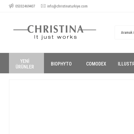
05332469407
info@christinaturkiye.com
YENİ
BIOPHYTO
COMODEX
ILLUST
ÜRÜNLER