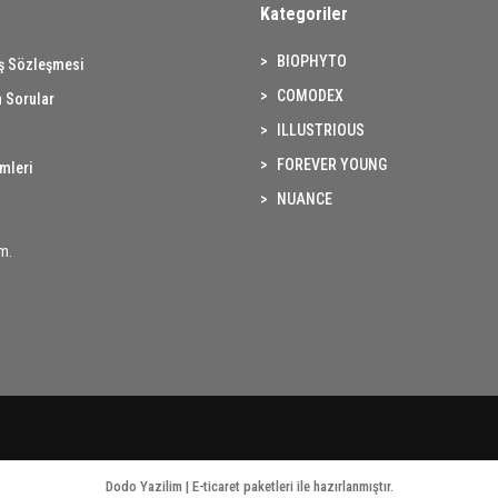
Kategoriler
BIOPHYTO
ış Sözleşmesi
COMODEX
 Sorular
ILLUSTRIOUS
FOREVER YOUNG
imleri
NUANCE
m.
Dodo Yazilim | E-ticaret paketleri ile hazırlanmıştır.