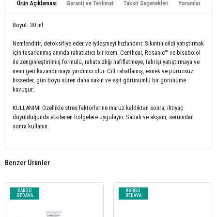
Ürün Açıklaması
Garanti ve Teslimat
Taksit Seçenekleri
Yorumlar
Boyut: 30 ml
Nemlendirir, detoksifiye eder ve iyileşmeyi hızlandırır. Sıkıntılı cildi yatıştırmak
için tasarlanmış anında rahatlatıcı bir krem. Centheal, Rosanic™ ve bisabolol
ile zenginleştirilmiş formülü, rahatsızlığı hafifletmeye, tahrişi yatıştırmaya ve
nemi geri kazandırmaya yardımcı olur. Cilt rahatlamış, esnek ve pürüzsüz
hisseder, gün boyu süren daha sakin ve eşit görünümlü bir görünüme
kavuşur.
KULLANIMI Özellikle stres faktörlerine maruz kaldıktan sonra, ihtiyaç
duyulduğunda etkilenen bölgelere uygulayın. Sabah ve akşam, serumdan
sonra kullanın.
Benzer Ürünler
KARGO
KARGO
BEDAVA
BEDAVA