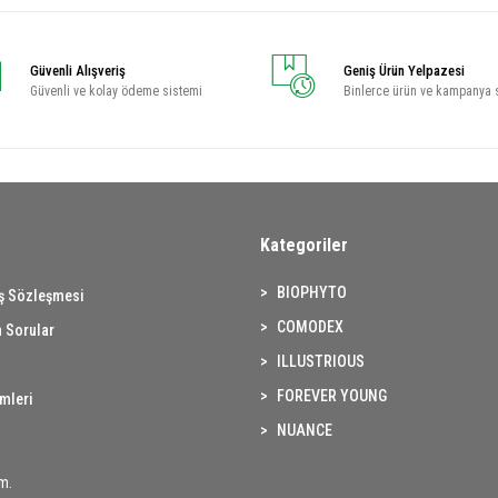
Güvenli Alışveriş
Geniş Ürün Yelpazesi
Güvenli ve kolay ödeme sistemi
Binlerce ürün ve kampanya 
Kategoriler
BIOPHYTO
ış Sözleşmesi
COMODEX
 Sorular
ILLUSTRIOUS
FOREVER YOUNG
imleri
NUANCE
m.