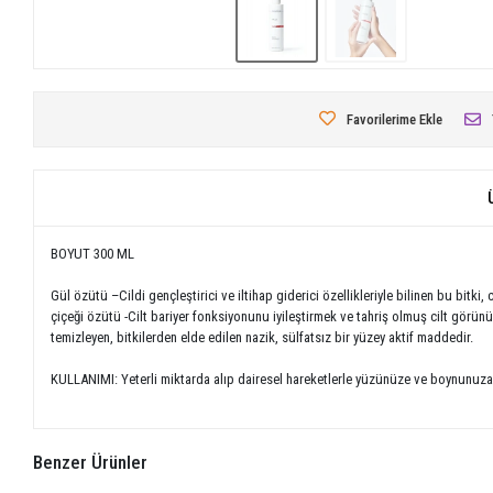
Favorilerime Ekle
BOYUT 300 ML
Gül özütü –Cildi gençleştirici ve iltihap giderici özellikleriyle bilinen bu bitki
çiçeği özütü -Cilt bariyer fonksiyonunu iyileştirmek ve tahriş olmuş cilt görünüm
temizleyen, bitkilerden elde edilen nazik, sülfatsız bir yüzey aktif maddedir.
KULLANIMI: Yeterli miktarda alıp dairesel hareketlerle yüzünüze ve boynunuza 
Benzer Ürünler