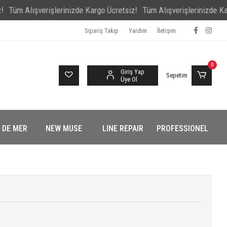
Alışverişlerinizde Kargo Ücretsiz!
Tüm Alışverişlerinizde Kargo Ücr
Sipariş Takip
Yardım
İletişim
0
Giriş Yap
Sepetim
Üye Ol
 DE MER
NEW MUSE
LINE REPAIR
PROFESSIONEL