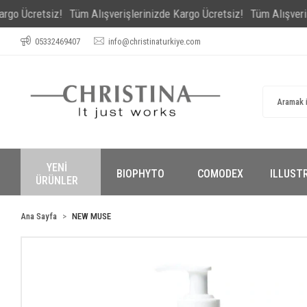
retsiz!
Tüm Alışverişlerinizde Kargo Ücretsiz!
Tüm Alışverişlerini
05332469407
info@christinaturkiye.com
YENİ
BIOPHYTO
COMODEX
ILLUST
ÜRÜNLER
Ana Sayfa
NEW MUSE