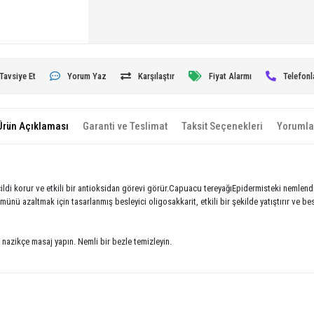
Tavsiye Et
Yorum Yaz
Karşılaştır
Fiyat Alarmı
Telefonl
Ürün Açıklaması
Garanti ve Teslimat
Taksit Seçenekleri
Yorumla
, cildi korur ve etkili bir antioksidan görevi görür.Capuacu tereyağıEpidermisteki nemlendir
ünü azaltmak için tasarlanmış besleyici oligosakkarit, etkili bir şekilde yatıştırır ve be
nazikçe masaj yapın. Nemli bir bezle temizleyin.