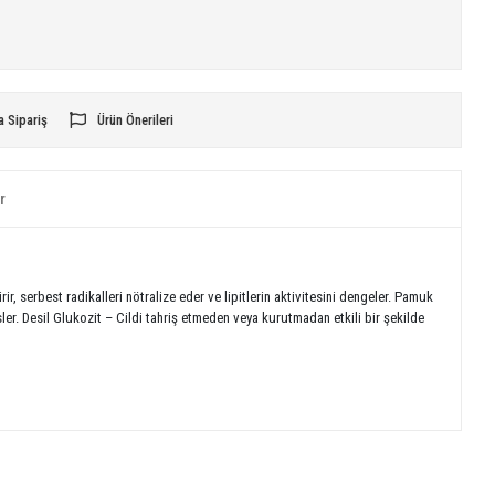
a Sipariş
Ürün Önerileri
r
ir, serbest radikalleri nötralize eder ve lipitlerin aktivitesini dengeler. Pamuk
sler. Desil Glukozit – Cildi tahriş etmeden veya kurutmadan etkili bir şekilde