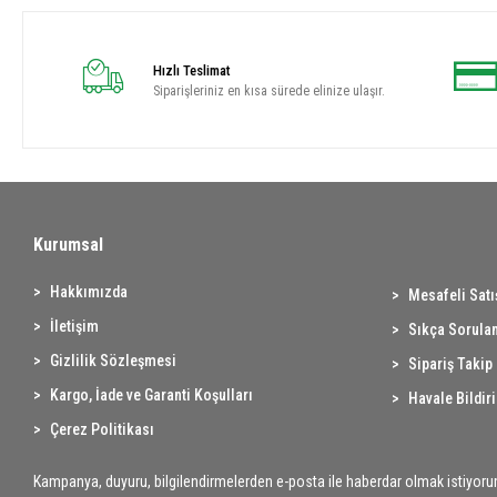
Hızlı Teslimat
Siparişleriniz en kısa sürede elinize ulaşır.
Kurumsal
Hakkımızda
Mesafeli Sat
İletişim
Sıkça Sorulan
Gizlilik Sözleşmesi
Sipariş Takip
Kargo, İade ve Garanti Koşulları
Havale Bildir
Çerez Politikası
Kampanya, duyuru, bilgilendirmelerden e-posta ile haberdar olmak istiyoru