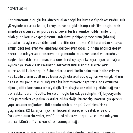
BOYUT:30 ml
SerisinKeratinle güçlü bir afinitesi olan doğal bir biyoaktif ipek özütüdür. Cilt
yüzeyinde oldukça kalıcı, koruyucu ve kırışıklık karşıtı bir film oluşturarak
anında ve uzun süreli pürüzsüz, ipeksi bir his verirken cildi nemlendirir,
sıkılaştırır, korur ve gençleştirir. Hidrolize ipekİpek proteininin (fibroin)
parçalanmasıyla elde edilen amino asitlerden oluşur. Cilt tarafından kolayca
emilir, cildi besleyen ve iyileşmeyi destekleyen doğal bir nemlendirici görevi
görür. Elastikiyet ArtırıcıBariyer oluşumunda, hücresel sinyal yollarında ve
sağlıklı bir cildin korunmasında önemli rol oynayan kalsiyum iyonları sağlar.
Ayrıca hyaluronik asit ve elastin sentezini uyararak cilt elastikiyetini
artırır.Asetil Hekzapeptid-8sinapslarda asetilkolin salınımını inhibe ederek
kas kasılmalarını azaltan ve buna bağlı olarak ifade çizgileri ve kırışıklıkların
daha yumuşak olmasını sağlayan bir biyomimetik peptittir.Kinoa özütüve
aljinat, ciltte koruyucu bir biyolojik film oluşturan ve lifting etkisi sağlayan
polisakkaritlerdir. Özetle, bu serum üçlü bir etkiye sahiptir: (1) biyouyumlu
ipek proteinleri ve polisakkaritler, cildin doğal hücre dışı matrisi için gerekli
yapı taşlarını sağlarken cildi anında sıkılaştırır, pürüzsüzleştirir ve
güçlendirir; (2) kalsiyum iyonları hücresel süreçleri destekler ve cilt
fonksiyonlarını düzenler; ve (3) Botoks benzeri peptit ve cilt elastikiyetini
artırıcı, kümülatif ve uzun süreli sonuçlar sağlar.
KULLANIMI: Tüm yüzünüze eşit bir tabaka halinde uygulayın. Tamamen