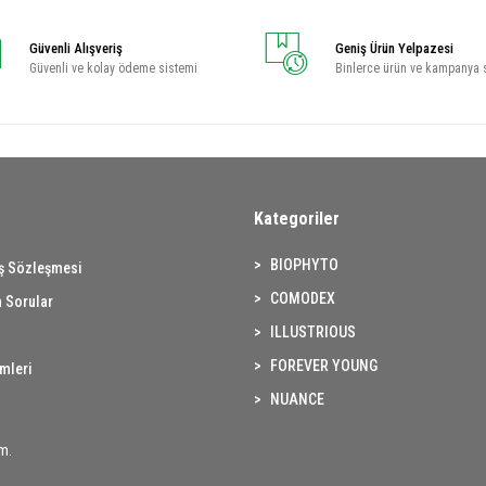
Güvenli Alışveriş
Geniş Ürün Yelpazesi
Güvenli ve kolay ödeme sistemi
Binlerce ürün ve kampanya 
Kategoriler
BIOPHYTO
ış Sözleşmesi
COMODEX
 Sorular
ILLUSTRIOUS
FOREVER YOUNG
imleri
NUANCE
m.