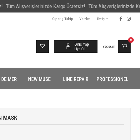
Alışverişlerinizde Kargo Ücretsiz!
Tüm Alışverişlerinizde Kargo Ücr
Sipariş Takip
Yardım
İletişim
0
Giriş Yap
Sepetim
Üye Ol
 DE MER
NEW MUSE
LINE REPAIR
PROFESSIONEL
N MASK