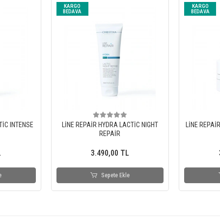
KARGO
KARGO
BEDAVA
BEDAVA
TİC INTENSE
LİNE REPAİR HYDRA LACTİC NIGHT
LİNE REPAİ
REPAİR
L
3.490,00 TL
e
Sepete Ekle