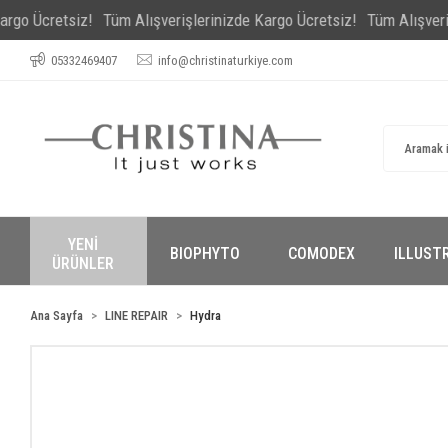
retsiz!
Tüm Alışverişlerinizde Kargo Ücretsiz!
Tüm Alışverişlerini
05332469407
info@christinaturkiye.com
YENİ
BIOPHYTO
COMODEX
ILLUST
ÜRÜNLER
Ana Sayfa
LINE REPAIR
Hydra