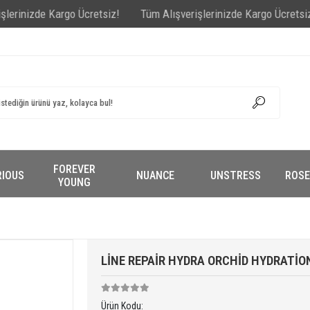
zde Kargo Ücretsiz!
Tüm Alışverişlerinizde Kargo Ücretsiz!
Tüm 
FOREVER
RIOUS
NUANCE
UNSTRESS
ROSE
YOUNG
LİNE REPAİR HYDRA ORCHİD HYDRATİO
Ürün Kodu: