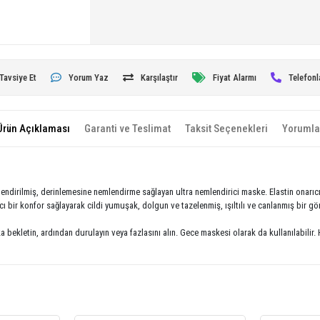
Tavsiye Et
Yorum Yaz
Karşılaştır
Fiyat Alarmı
Telefonl
Ürün Açıklaması
Garanti ve Teslimat
Taksit Seçenekleri
Yorumla
lendirilmiş, derinlemesine nemlendirme sağlayan ultra nemlendirici maske. Elastin onarıcı 
ıcı bir konfor sağlayarak cildi yumuşak, dolgun ve tazelenmiş, ışıltılı ve canlanmış bir 
kletin, ardından durulayın veya fazlasını alın. Gece maskesi olarak da kullanılabilir.