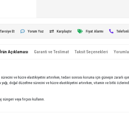
Tavsiye Et
Yorum Yaz
Karşılaştır
Fiyat Alarmı
Telefonl
Ürün Açıklaması
Garanti ve Teslimat
Taksit Seçenekleri
Yorumla
sürecini ve hücre elastikiyetini artırırken, tedavi sonrası koruma için güneşin zararlı ışı
a yağı, doğal düzeltme sürecini ve hücre elastikiyetini artırırken, vitamin ve bitki özleri
j süngeri veya fırçası kullanın.