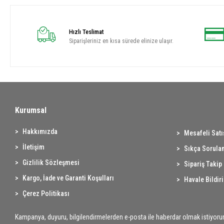
Hızlı Teslimat
Siparişleriniz en kısa sürede elinize ulaşır.
Kurumsal
Hakkımızda
Mesafeli Sat
İletişim
Sıkça Sorulan
Gizlilik Sözleşmesi
Sipariş Takip
Kargo, İade ve Garanti Koşulları
Havale Bildir
Çerez Politikası
Kampanya, duyuru, bilgilendirmelerden e-posta ile haberdar olmak istiyoru