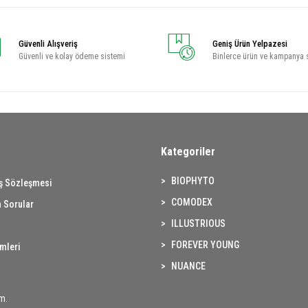
Güvenli Alışveriş
Geniş Ürün Yelpazesi
Güvenli ve kolay ödeme sistemi
Binlerce ürün ve kampanya 
Kategoriler
BIOPHYTO
ış Sözleşmesi
COMODEX
 Sorular
ILLUSTRIOUS
FOREVER YOUNG
imleri
NUANCE
m.