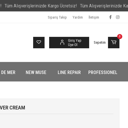
Alışverişlerinizde Kargo Ücretsiz!
Tüm Alışverişlerinizde Kargo Ücr
Sipariş Takip
Yardım
İletişim
0
Giriş Yap
Sepetim
Üye Ol
 DE MER
NEW MUSE
LINE REPAIR
PROFESSIONEL
OVER CREAM