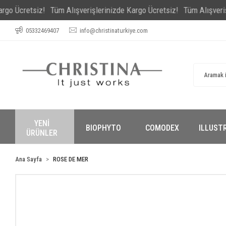
retsiz!
Tüm Alışverişlerinizde Kargo Ücretsiz!
Tüm Alışverişlerini
05332469407
info@christinaturkiye.com
YENİ
BIOPHYTO
COMODEX
ILLUST
ÜRÜNLER
Ana Sayfa
ROSE DE MER