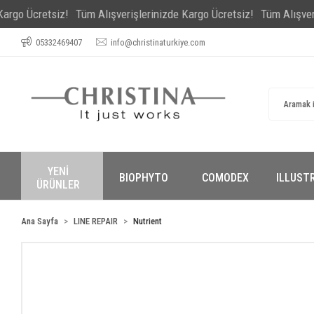
Ücretsiz!
Tüm Alışverişlerinizde Kargo Ücretsiz!
Tüm Alışverişleri
05332469407
info@christinaturkiye.com
YENİ
BIOPHYTO
COMODEX
ILLUST
ÜRÜNLER
Ana Sayfa
LINE REPAIR
Nutrient