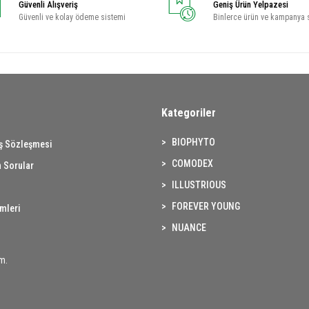
Güvenli Alışveriş
Geniş Ürün Yelpazesi
Güvenli ve kolay ödeme sistemi
Binlerce ürün ve kampanya 
Kategoriler
BIOPHYTO
ış Sözleşmesi
COMODEX
 Sorular
ILLUSTRIOUS
FOREVER YOUNG
imleri
NUANCE
m.