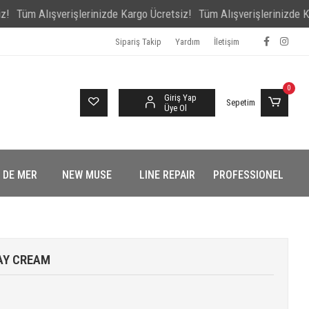
m Alışverişlerinizde Kargo Ücretsiz!
Tüm Alışverişlerinizde Kargo 
Sipariş Takip
Yardım
İletişim
0
Giriş Yap
Sepetim
Üye Ol
 DE MER
NEW MUSE
LINE REPAIR
PROFESSIONEL
AY CREAM