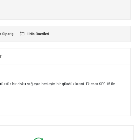
a Sipariş
Ürün Önerileri
r
pürüzsüz bir doku sağlayan besleyici bir gündüz kremi. Eklenen SPF 15 ile