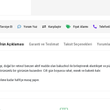
Tavsiye Et
Yorum Yaz
Karşılaştır
Fiyat Alarmı
Telefonl
Ürün Açıklaması
Garanti ve Teslimat
Taksit Seçenekleri
Yorumla
, doğal bir retinol benzeri aktif madde olan bakuchiol ile birleştirerek elastikiyet ve 
 görünümlü bir görünüm kazandırır. Cilt gün boyunca rahat, esnek ve bakımlı kalır.
ene kadar hafifçe masaj yapın.