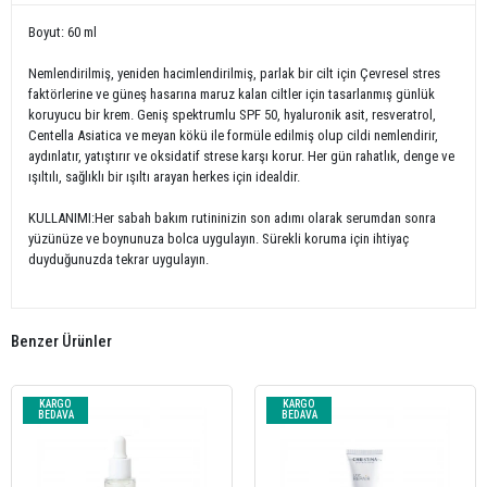
Boyut: 60 ml
Nemlendirilmiş, yeniden hacimlendirilmiş, parlak bir cilt için Çevresel stres
faktörlerine ve güneş hasarına maruz kalan ciltler için tasarlanmış günlük
koruyucu bir krem. Geniş spektrumlu SPF 50, hyaluronik asit, resveratrol,
Centella Asiatica ve meyan kökü ile formüle edilmiş olup cildi nemlendirir,
aydınlatır, yatıştırır ve oksidatif strese karşı korur. Her gün rahatlık, denge ve
ışıltılı, sağlıklı bir ışıltı arayan herkes için idealdir.
KULLANIMI:Her sabah bakım rutininizin son adımı olarak serumdan sonra
yüzünüze ve boynunuza bolca uygulayın. Sürekli koruma için ihtiyaç
duyduğunuzda tekrar uygulayın.
Benzer Ürünler
KARGO
KARGO
BEDAVA
BEDAVA