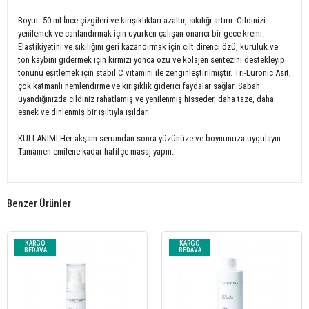
Boyut: 50 ml İnce çizgileri ve kırışıklıkları azaltır, sıkılığı artırır. Cildinizi
yenilemek ve canlandırmak için uyurken çalışan onarıcı bir gece kremi.
Elastikiyetini ve sıkılığını geri kazandırmak için cilt direnci özü, kuruluk ve
ton kaybını gidermek için kırmızı yonca özü ve kolajen sentezini destekleyip
tonunu eşitlemek için stabil C vitamini ile zenginleştirilmiştir. Tri-Luronic Asit,
çok katmanlı nemlendirme ve kırışıklık giderici faydalar sağlar. Sabah
uyandığınızda cildiniz rahatlamış ve yenilenmiş hisseder, daha taze, daha
esnek ve dinlenmiş bir ışıltıyla ışıldar.
KULLANIMI:Her akşam serumdan sonra yüzünüze ve boynunuza uygulayın.
Tamamen emilene kadar hafifçe masaj yapın.
Benzer Ürünler
KARGO
KARGO
BEDAVA
BEDAVA